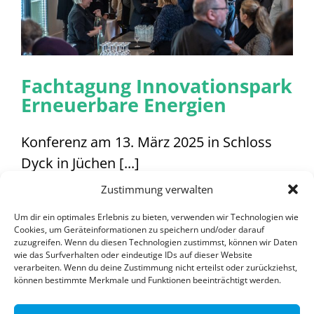
Aktuelles
Fachtagung 2025
Fachtagung Innovationspark
Erneuerbare Energien
Kontakt
Konferenz am 13. März 2025 in Schloss
Dyck in Jüchen [...]
Zustimmung verwalten
Von
sputnik
|
Februar 13, 2025
|
News
|
Kommentare
für
deaktiviert
Um dir ein optimales Erlebnis zu bieten, verwenden wir Technologien wie
Fachtagung
Weiterlesen
Cookies, um Geräteinformationen zu speichern und/oder darauf
Innovationspark
zuzugreifen. Wenn du diesen Technologien zustimmst, können wir Daten
Erneuerbare
wie das Surfverhalten oder eindeutige IDs auf dieser Website
Energien
verarbeiten. Wenn du deine Zustimmung nicht erteilst oder zurückziehst,
können bestimmte Merkmale und Funktionen beeinträchtigt werden.