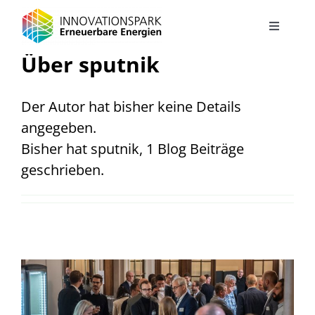
Zum
Inhalt
Toggle
Navigati
springen
Über
sputnik
Projekt
Der Autor hat bisher keine Details
Solarautobahn
angegeben.
Bisher hat sputnik, 1 Blog Beiträge
Energielandschaft
geschrieben.
Green Energy Hub – Autohof der Zukunft
Energiekonzept Stadtteilentwicklung Jüchen Süd
Energiesystem Industriegebiet Elsbachtal