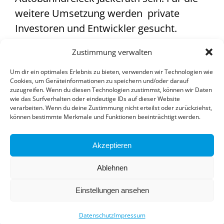
weitere Umsetzung werden private
Investoren und Entwickler gesucht.
Hier finden Sie die Kurzfassung zur
Zustimmung verwalten
Studie:
https://innovationspark-
Um dir ein optimales Erlebnis zu bieten, verwenden wir Technologien wie
erneuerbare-energien.de/green-energy-
Cookies, um Geräteinformationen zu speichern und/oder darauf
zuzugreifen. Wenn du diesen Technologien zustimmst, können wir Daten
hub/
wie das Surfverhalten oder eindeutige IDs auf dieser Website
verarbeiten. Wenn du deine Zustimmung nicht erteilst oder zurückziehst,
können bestimmte Merkmale und Funktionen beeinträchtigt werden.
Akzeptieren
Ablehnen
© 2024 Innovationspark Erneuerbare Energien
Einstellungen ansehen
Kontakt
|
Datenschutz
|
Impressum
Datenschutz
Impressum