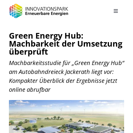
Zum
Inhalt
Toggle
Navigati
springen
Projekt
Green Energy Hub:
Machbarkeit der Umsetzung
Solarautobahn
überprüft
Machbarkeitsstudie für „Green Energy Hub“
Energielandschaft
am Autobahndreieck Jackerath liegt vor:
Kompakter Überblick der Ergebnisse jetzt
Green Energy Hub – Autohof der Zukunft
online abrufbar
Energiekonzept Stadtteilentwicklung Jüchen Süd
Energiesystem Industriegebiet Elsbachtal