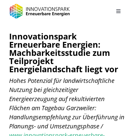
Zum
Inhalt
Toggle
Navigati
springen
Projekt
Innovationspark
Erneuerbare Energien:
Solarautobahn
Machbarkeitsstudie zum
Teilprojekt
Energielandschaft liegt vor
Energielandschaft
Hohes Potenzial für landwirtschaftliche
Green Energy Hub – Autohof der Zukunft
Nutzung bei gleichzeitiger
Energieerzeugung auf rekultivierten
Flächen am Tagebau Garzweiler:
Energiekonzept Stadtteilentwicklung Jüchen Süd
Handlungsempfehlung zur Überführung in
Planungs- und Umsetzungsphase /
Energiesystem Industriegebiet Elsbachtal
www.innovationspark-erneuerbare-