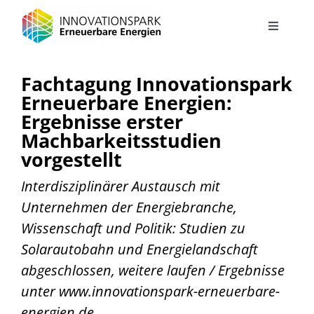
Zum
Inhalt
Toggle
Navigati
springen
Projekt
Fachtagung Innovationspark
Erneuerbare Energien:
Solarautobahn
Ergebnisse erster
Machbarkeitsstudien
vorgestellt
Energielandschaft
Interdisziplinärer Austausch mit
Green Energy Hub – Autohof der Zukunft
Unternehmen der Energiebranche,
Wissenschaft und Politik: Studien zu
Solarautobahn und Energielandschaft
Energiekonzept Stadtteilentwicklung Jüchen Süd
abgeschlossen, weitere laufen / Ergebnisse
unter www.innovationspark-erneuerbare-
Energiesystem Industriegebiet Elsbachtal
energien.de