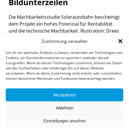
Bildunterzeilen
Die Machbarkeitsstudie Solarautobahn bescheinigt
dem Projekt ein hohes Potenzial für Rentabilität
und die technische Machbarkeit. Illustration: Drees
& Sommer
Zustimmung verwalten
Photovoltaikanlagen entlang der
Um dir ein optimales Erlebnis zu bieten, verwenden wir Technologien wie
Bundesautobahnen 46 und 44n können als Wind-
Cookies, um Geräteinformationen zu speichern und/oder darauf
und Lärmschutz fungieren. Illustration: Drees &
zuzugreifen. Wenn du diesen Technologien zustimmst, können wir Daten
Sommer
wie das Surfverhalten oder eindeutige IDs auf dieser Website
verarbeiten. Wenn du deine Zustimmung nicht erteilst oder zurückziehst,
können bestimmte Merkmale und Funktionen beeinträchtigt werden.
Akzeptieren
Ablehnen
© 2024 Innovationspark Erneuerbare Energien
Einstellungen ansehen