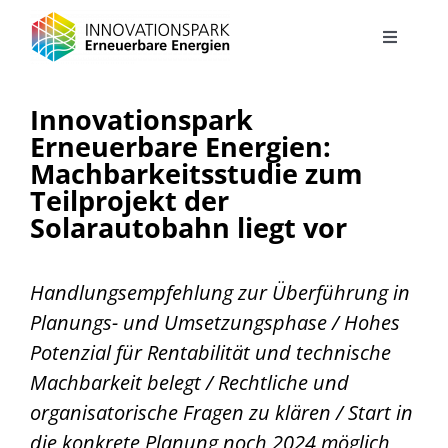
Zum
Inhalt
Toggle
Navigati
springen
Projekt
Innovationspark
Erneuerbare Energien:
Solarautobahn
Machbarkeitsstudie zum
Teilprojekt der
Solarautobahn liegt vor
Energielandschaft
Green Energy Hub – Autohof der Zukunft
Handlungsempfehlung zur Überführung in
Planungs- und Umsetzungsphase / Hohes
Potenzial für Rentabilität und technische
Energiekonzept Stadtteilentwicklung Jüchen Süd
Machbarkeit belegt / Rechtliche und
organisatorische Fragen zu klären / Start in
Energiesystem Industriegebiet Elsbachtal
die konkrete Planung noch 2024 möglich